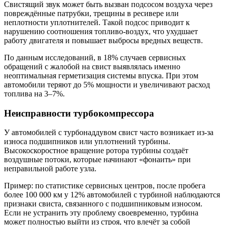
Свистящий звук может быть вызван подсосом воздуха через
повреждённые патрубки, трещины в ресивере или
неплотности уплотнителей. Такой подсос приводит к
нарушению соотношения топливо-воздух, что ухудшает
работу двигателя и повышает выбросы вредных веществ.
По данным исследований, в 18% случаев сервисных
обращений с жалобой на свист выявлялась именно
неоптимальная герметизация системы впуска. При этом
автомобили теряют до 5% мощности и увеличивают расход
топлива на 3–7%.
Неисправности турбокомпрессора
У автомобилей с турбонаддувом свист часто возникает из-за
износа подшипников или уплотнений турбины.
Высокоскоростное вращение ротора турбины создаёт
воздушные потоки, которые начинают «фонаить» при
неправильной работе узла.
Пример: по статистике сервисных центров, после пробега
более 100 000 км у 12% автомобилей с турбиной наблюдаются
признаки свиста, связанного с подшипниковым износом.
Если не устранить эту проблему своевременно, турбина
может полностью выйти из строя, что влечёт за собой