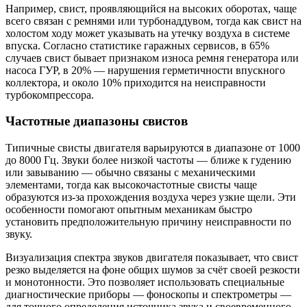
Например, свист, проявляющийся на высоких оборотах, чаще
всего связан с ремнями или турбонаддувом, тогда как свист на
холостом ходу может указывать на утечку воздуха в системе
впуска. Согласно статистике гаражных сервисов, в 65%
случаев свист бывает признаком износа ремня генератора или
насоса ГУР, в 20% — нарушения герметичности впускного
коллектора, и около 10% приходится на неисправности
турбокомпрессора.
Частотные диапазоны свистов
Типичные свисты двигателя варьируются в диапазоне от 1000
до 8000 Гц. Звуки более низкой частоты — ближе к гудению
или завыванию — обычно связаны с механическими
элементами, тогда как высокочастотные свисты чаще
образуются из-за прохождения воздуха через узкие щели. Эти
особенности помогают опытным механикам быстро
установить предположительную причину неисправности по
звуку.
Визуализация спектра звуков двигателя показывает, что свист
резко выделяется на фоне общих шумов за счёт своей резкости
и монотонности. Это позволяет использовать специальные
диагностические приборы — фоноскопы и спектрометры —
для точного определения источника звука и своевременного