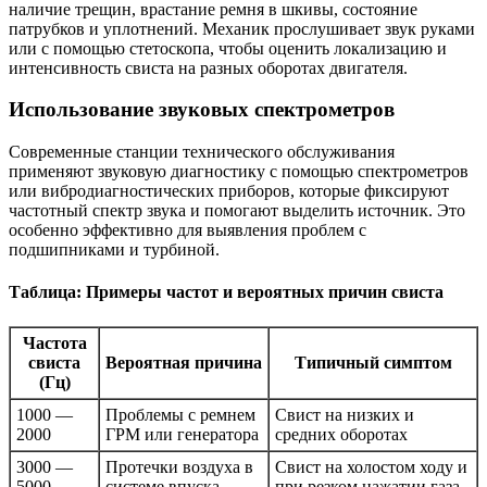
наличие трещин, врастание ремня в шкивы, состояние
патрубков и уплотнений. Механик прослушивает звук руками
или с помощью стетоскопа, чтобы оценить локализацию и
интенсивность свиста на разных оборотах двигателя.
Использование звуковых спектрометров
Современные станции технического обслуживания
применяют звуковую диагностику с помощью спектрометров
или вибродиагностических приборов, которые фиксируют
частотный спектр звука и помогают выделить источник. Это
особенно эффективно для выявления проблем с
подшипниками и турбиной.
Таблица: Примеры частот и вероятных причин свиста
Частота
свиста
Вероятная причина
Типичный симптом
(Гц)
1000 —
Проблемы с ремнем
Свист на низких и
2000
ГРМ или генератора
средних оборотах
3000 —
Протечки воздуха в
Свист на холостом ходу и
5000
системе впуска
при резком нажатии газа