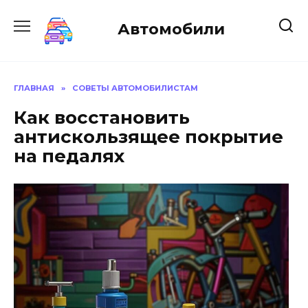
Перейти
к
Автомобили
содержанию
ГЛАВНАЯ
»
СОВЕТЫ АВТОМОБИЛИСТАМ
Как восстановить
антискользящее покрытие
на педалях