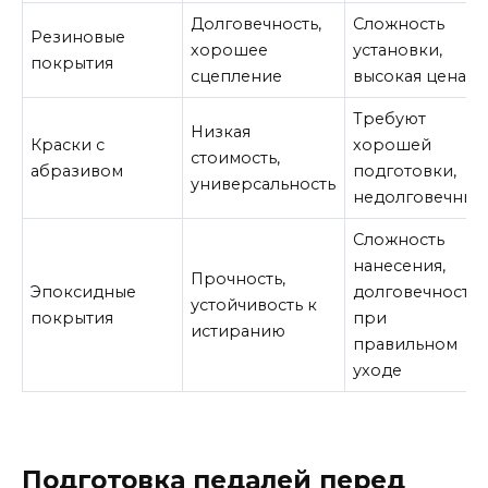
Долговечность,
Сложность
Резиновые
хорошее
установки,
покрытия
сцепление
высокая цена
Требуют
Низкая
Краски с
хорошей
стоимость,
абразивом
подготовки,
универсальность
недолговечны
Сложность
нанесения,
Прочность,
Эпоксидные
долговечность
устойчивость к
покрытия
при
истиранию
правильном
уходе
Подготовка педалей перед