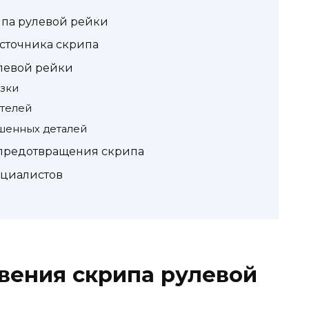
па рулевой рейки
сточника скрипа
левой рейки
зки
ителей
ошенных деталей
предотвращения скрипа
ециалистов
вения скрипа рулевой