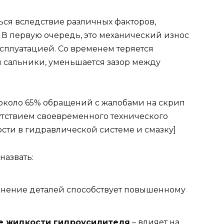
ься вследствие различных факторов,
 В первую очередь, это механический износ
сплуатацией. Со временем теряется
 сальники, уменьшается зазор между
 около 65% обращений с жалобами на скрип
утствием своевременного технического
сти в гидравлической системе и смазку]
азвать:
знение деталей способствует повышенному
ие жидкости гидроусилителя
– влияет на