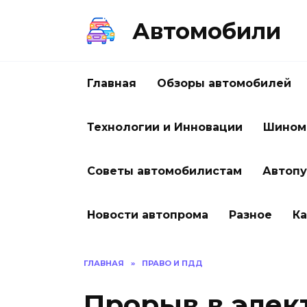
Перейти
к
Автомобили
содержанию
Главная
Обзоры автомобилей
Технологии и Инновации
Шином
Советы автомобилистам
Автоп
Новости автопрома
Разное
Ка
ГЛАВНАЯ
»
ПРАВО И ПДД
Прорыв в элек